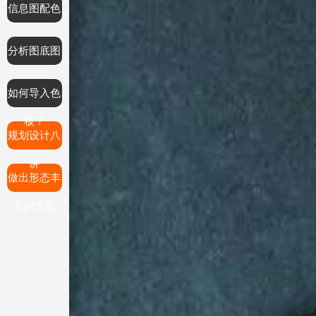
信息图配色
分析图底图
如何导入色
板？
规划设计八
讲
做出形态丰
富的方案