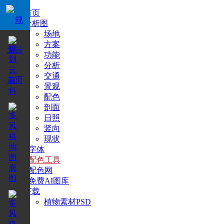
首页
分析图
场地
方案
功能
分析
交通
景观
配色
剖面
日照
竖向
现状
+字体
+配色工具
+配色网
+免费AI图库
下载
植物素材PSD
搜索